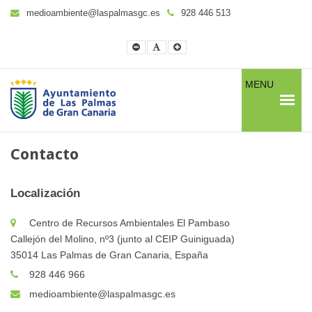
medioambiente@laspalmasgc.es
928 446 513
Smaller
Default
Larger
Font
Font
Font
MENU
Contacto
Localización
Centro de Recursos Ambientales El Pambaso
Callejón del Molino, nº3 (junto al CEIP Guiniguada)
35014 Las Palmas de Gran Canaria, España
928 446 966
medioambiente@laspalmasgc.es