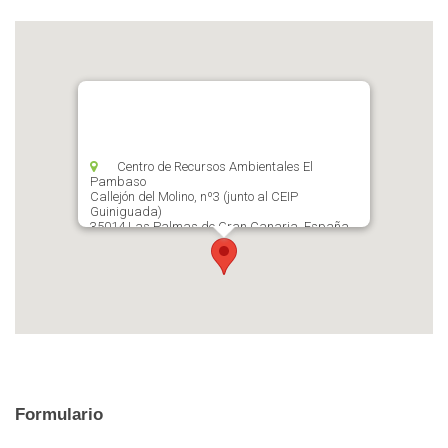
Centro de Recursos Ambientales El
Pambaso
Callejón del Molino, nº3 (junto al CEIP
Guiniguada)
35014 Las Palmas de Gran Canaria, España
928 446 966
medioambiente@laspalmasgc.es
Formulario