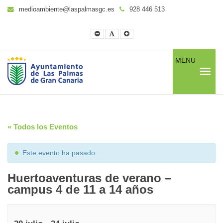
medioambiente@laspalmasgc.es
928 446 513
Smaller
Default
Larger
Font
Font
Font
MENU
« Todos los Eventos
Este evento ha pasado.
Huertoaventuras de verano –
campus 4 de 11 a 14 años