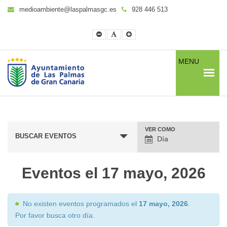
medioambiente@laspalmasgc.es
928 446 513
Smaller
Default
Larger
Font
Font
Font
MENU
VER COMO
Navegación
BUSCAR EVENTOS
Día
entre
vistas
Eventos el 17 mayo, 2026
de
eventos
No existen eventos programados el
17 mayo, 2026
.
Por favor busca otro día.