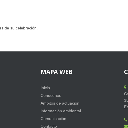
es de su celebración.
MAPA
WEB
Inicio
Ca
Conócenos
3
Ámbitos de actuación
E
Información ambiental
Comunicación
Contacto