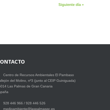
Siguiente día
»
CONTACTO
Centro de Recursos Ambientales El Pambaso
llejón del Molino, nº3 (junto al CEIP Guiniguada)
5014 Las Palmas de Gran Canaria
spaña
928 446 966 / 928 446 526
medioambiente@laspalmasgc.es