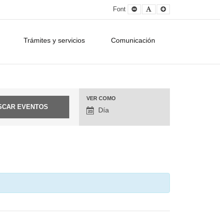
Smaller
Default
Larger
Font
Font
Font
Font
Trámites y servicios
Comunicación
VER COMO
Navegación
Día
entre
vistas
de
eventos