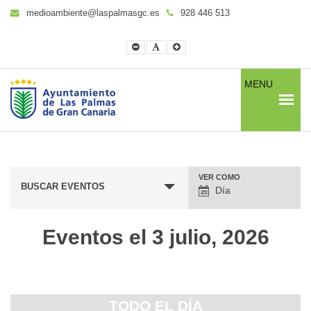
medioambiente@laspalmasgc.es
928 446 513
Smaller
Default
Larger
Font
Font
Font
MENU
VER COMO
Navegación
BUSCAR EVENTOS
Día
entre
vistas
Eventos el 3 julio, 2026
de
eventos
TODO EL DÍA