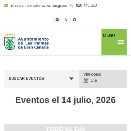
medioambiente@laspalmasgc.es
928 446 513
Smaller
Default
Larger
Font
Font
Font
MENU
VER COMO
Navegación
BUSCAR EVENTOS
Día
entre
vistas
Eventos el 14 julio, 2026
de
eventos
TODO EL DÍA